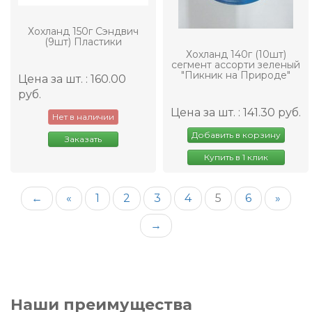
Хохланд 150г Сэндвич
(9шт) Пластики
Хохланд 140г (10шт)
сегмент ассорти зеленый
"Пикник на Природе"
Цена за шт. : 160.00
руб.
Цена за шт. : 141.30 руб.
Нет в наличии
Добавить в корзину
Заказать
Купить в 1 клик
←
«
1
2
3
4
5
6
»
→
Наши преимущества