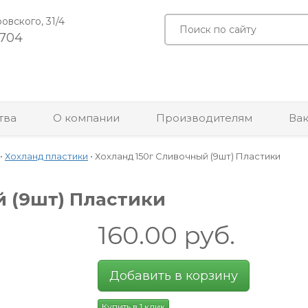
ровского, 31/4
-704
тва
О компании
Производителям
Ва
•
Хохланд пластики
•
Хохланд 150г Сливочный (9шт) Пластики
й (9шт) Пластики
160.00
руб.
Добавить в корзину
Купить в 1 клик