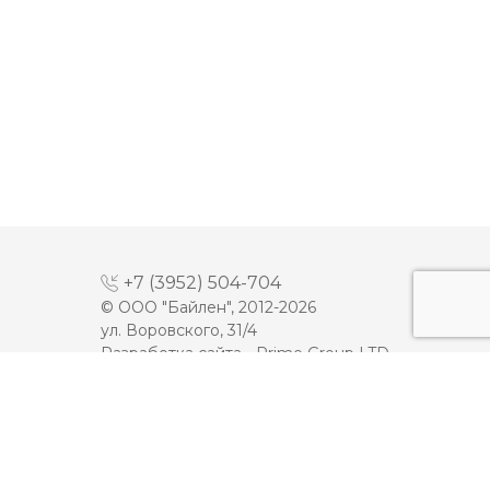
+7 (3952) 504-704
© ООО "Байлен", 2012-2026
ул. Воровского, 31/4
Разработка сайта -
Prime Group LTD
МАЙОНЕЗ
ДЕСЕРТЫ
МОЛОКО
КЕТЧУП
СЫРЫ
ТОМАТНАЯ ПАСТА
ПЛАВЛЕННЫЕ СЫРЫ
ИКРА
МАСЛО
МЯСНАЯ ПРОДУКЦИЯ
ЙОГУРТЫ
ОЛИВКОВОЕ МАСЛО