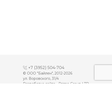
+7 (3952) 504-704
© ООО "Байлен", 2012-2026
ул. Воровского, 31/4
Разработка сайта -
Prime Group LTD
МАЙОНЕЗ
ДЕСЕРТЫ
МОЛОКО
КЕТЧУП
СЫРЫ
ТОМАТНАЯ ПАСТА
ПЛАВЛЕННЫЕ СЫРЫ
ИКРА
МАСЛО
МЯСНАЯ ПРОДУКЦИЯ