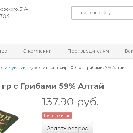
ровского, 31/4
-704
тва
О компании
Производителям
Ва
кий, Чуйский
•
Чуйский плавл. сыр 200 гр с Грибами 59% Алтай
 гр с Грибами 59% Алтай
137.90
руб.
Нет в наличии
Задать вопрос