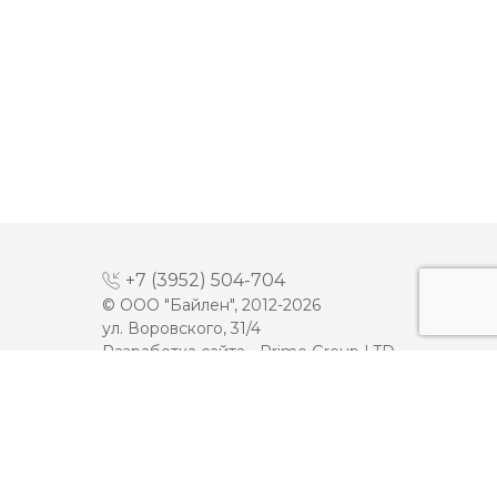
+7 (3952) 504-704
© ООО "Байлен", 2012-2026
ул. Воровского, 31/4
Разработка сайта -
Prime Group LTD
МАЙОНЕЗ
ДЕСЕРТЫ
МОЛОКО
КЕТЧУП
СЫРЫ
ТОМАТНАЯ ПАСТА
ПЛАВЛЕННЫЕ СЫРЫ
ИКРА
МАСЛО
МЯСНАЯ ПРОДУКЦИЯ
ЙОГУРТЫ
ОЛИВКОВОЕ МАСЛО