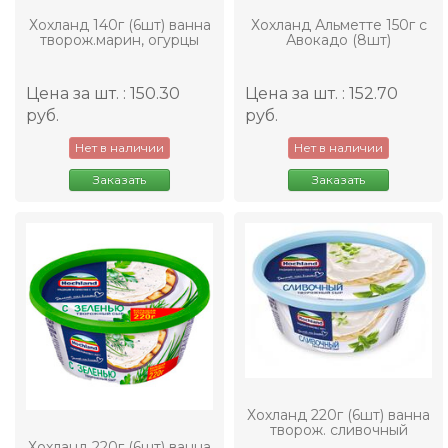
Хохланд 140г (6шт) ванна
Хохланд Альметте 150г с
творож.марин, огурцы
Авокадо (8шт)
Цена за шт. : 150.30
Цена за шт. : 152.70
руб.
руб.
Нет в наличии
Нет в наличии
Заказать
Заказать
Хохланд 220г (6шт) ванна
творож. сливочный
Хохланд 220г (6шт) ванна