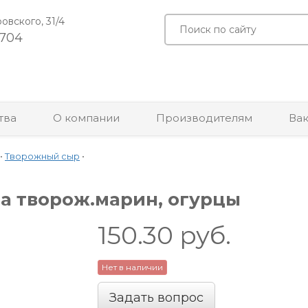
ровского, 31/4
-704
тва
О компании
Производителям
Ва
•
Творожный сыр
•
на творож.марин, огурцы
150.30
руб.
Нет в наличии
Задать вопрос