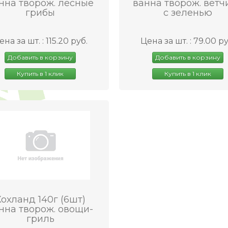
нна творож. лесные
ванна творож. ветч
грибы
с зеленью
ена за шт. : 115.20 руб.
Цена за шт. : 79.00 ру
Добавить в корзину
Добавить в корзину
Купить в 1 клик
Купить в 1 клик
Хохланд 140г (6шт)
нна творож. овощи-
гриль