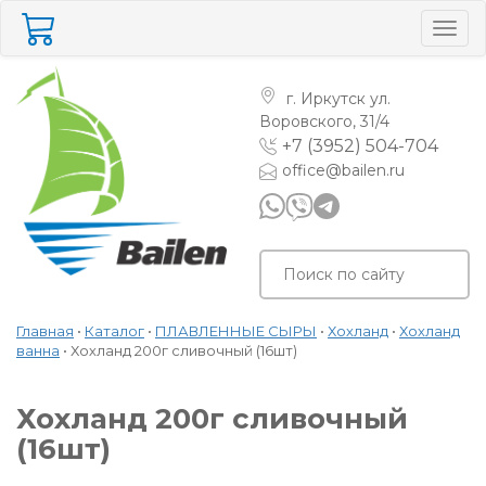
Togg
navig
г. Иркутск
ул.
Воровского, 31/4
+7 (3952) 504-704
office@bailen.ru
Главная
•
Каталог
•
ПЛАВЛЕННЫЕ СЫРЫ
•
Хохланд
•
Хохланд
ванна
•
Хохланд 200г сливочный (16шт)
Хохланд 200г сливочный
(16шт)