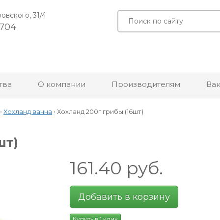
ровского, 31/4
-704
тва
О компании
Производителям
Ва
•
Хохланд ванна
•
Хохланд 200г грибы (16шт)
шт)
161.40
руб.
Добавить в корзину
Купить в 1 клик