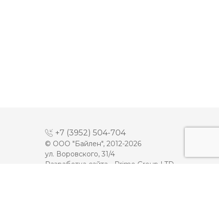
+7 (3952) 504-704
© ООО "Байлен", 2012-2026
ул. Воровского, 31/4
Разработка сайта -
Prime Group LTD
МАЙОНЕЗ
ДЕСЕРТЫ
МОЛОКО
КЕТЧУП
СЫРЫ
ТОМАТНАЯ ПАСТА
ПЛАВЛЕННЫЕ СЫРЫ
ИКРА
МАСЛО
МЯСНАЯ ПРОДУКЦИЯ