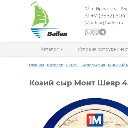
г. Иркутск
ул. Во
+7 (3952) 504
office@bailen.ru
Каталог
Условия сотрудничес
Главная
•
Каталог
•
СЫРЫ
•
Белоруссия
•
Минский 
Козий сыр Монт Шевр 45