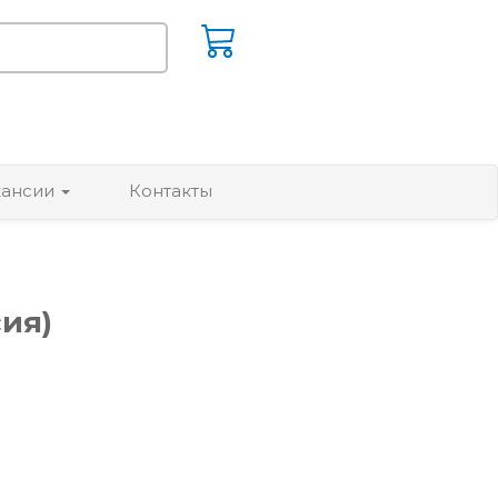
кансии
Контакты
сия)