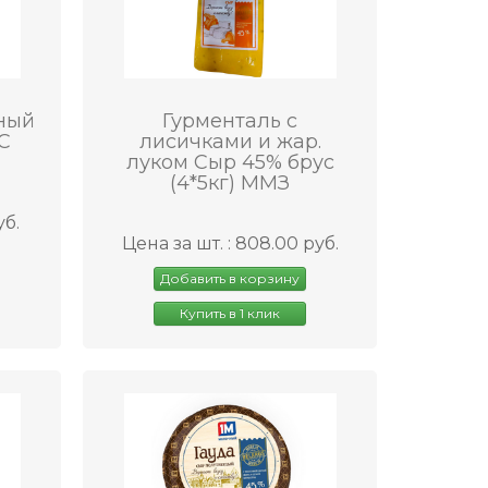
ный
Гурменталь с
С
лисичками и жар.
луком Сыр 45% брус
(4*5кг) ММЗ
уб.
Цена за шт. : 808.00 руб.
Добавить в корзину
Купить в 1 клик