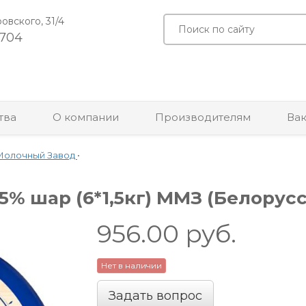
ровского, 31/4
-704
тва
О компании
Производителям
Ва
Молочный Завод
•
% шар (6*1,5кг) ММЗ (Белорус
956.00
руб.
Нет в наличии
Задать вопрос