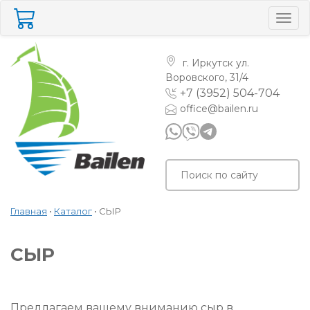
Togg
navig
г. Иркутск
ул.
Воровского, 31/4
+7 (3952) 504-704
office@bailen.ru
Главная
•
Каталог
•
СЫР
СЫР
Предлагаем вашему вниманию сыр в