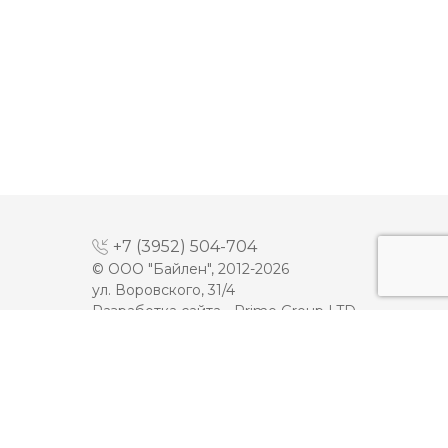
+7 (3952) 504-704
© ООО "Байлен", 2012-2026
ул. Воровского, 31/4
Разработка сайта -
Prime Group LTD
МАЙОНЕЗ
ДЕСЕРТЫ
МОЛОКО
КЕТЧУП
СЫРЫ
ТОМАТНАЯ ПАСТА
ПЛАВЛЕННЫЕ СЫРЫ
ИКРА
МАСЛО
МЯСНАЯ ПРОДУКЦИЯ
ЙОГУРТЫ
ОЛИВКОВОЕ МАСЛО
СМЕТАНА
Карта сайта