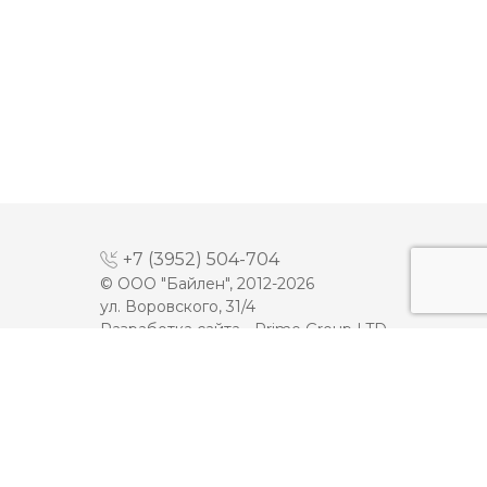
+7 (3952) 504-704
© ООО "Байлен", 2012-2026
ул. Воровского, 31/4
Разработка сайта -
Prime Group LTD
МАЙОНЕЗ
ДЕСЕРТЫ
МОЛОКО
КЕТЧУП
СЫРЫ
ТОМАТНАЯ ПАСТА
ПЛАВЛЕННЫЕ СЫРЫ
ИКРА
МАСЛО
МЯСНАЯ ПРОДУКЦИЯ
ЙОГУРТЫ
ОЛИВКОВОЕ МАСЛО
СМЕТАНА
Карта сайта