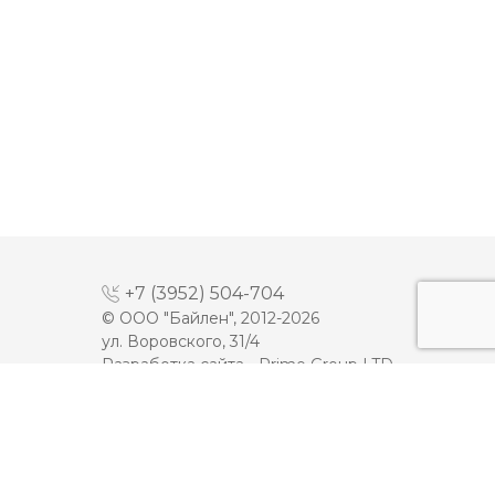
+7 (3952) 504-704
© ООО "Байлен", 2012-2026
ул. Воровского, 31/4
Разработка сайта -
Prime Group LTD
МАЙОНЕЗ
ДЕСЕРТЫ
МОЛОКО
КЕТЧУП
СЫРЫ
ТОМАТНАЯ ПАСТА
ПЛАВЛЕННЫЕ СЫРЫ
ИКРА
МАСЛО
МЯСНАЯ ПРОДУКЦИЯ
ЙОГУРТЫ
ОЛИВКОВОЕ МАСЛО