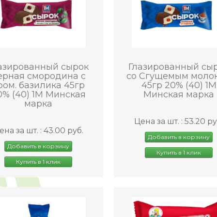
азированный сырок
Глазированный сы
ерная смородина с
со Сгущемым моло
ром. базилика 45гр
45гр 20% (40) 1М
0% (40) 1М Минская
Минская марка
марка
Цена за шт. : 53.20 ру
ена за шт. : 43.00 руб.
Добавить в корзину
Добавить в корзину
Купить в 1 клик
Купить в 1 клик