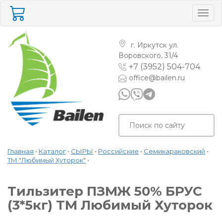
Togg
navig
г. Иркутск
ул.
Воровского, 31/4
+7 (3952) 504-704
office@bailen.ru
Главная
•
Каталог
•
СЫРЫ
•
Российские
•
Семикараковский
•
ТМ "Любимый Хуторок"
•
Тильзитер ПЗМЖ 50% БРУС
(3*5кг) ТМ Любимый Хуторок