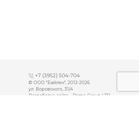
+7 (3952) 504-704
© ООО "Байлен", 2012-2026
ул. Воровского, 31/4
Разработка сайта -
Prime Group LTD
МАЙОНЕЗ
ДЕСЕРТЫ
МОЛОКО
КЕТЧУП
СЫРЫ
ТОМАТНАЯ ПАСТА
ПЛАВЛЕННЫЕ СЫРЫ
ИКРА
МАСЛО
МЯСНАЯ ПРОДУКЦИЯ
ЙОГУРТЫ
ОЛИВКОВОЕ МАСЛО
СМЕТАНА
Карта сайта