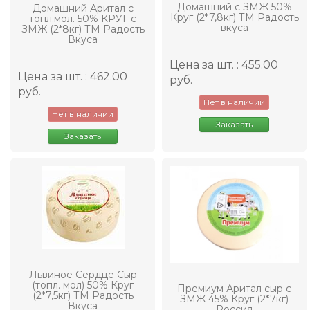
Домашний с ЗМЖ 50%
Домашний Аритал с
Круг (2*7,8кг) ТМ Радость
топл.мол. 50% КРУГ с
вкуса
ЗМЖ (2*8кг) ТМ Радость
Вкуса
Цена за шт. : 455.00
Цена за шт. : 462.00
руб.
руб.
Нет в наличии
Нет в наличии
Заказать
Заказать
Львиное Сердце Сыр
(топл. мол) 50% Круг
Премиум Аритал сыр с
(2*7,5кг) ТМ Радость
ЗМЖ 45% Круг (2*7кг)
Вкуса
Россия