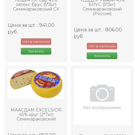
Голден Гот сыр 45%
ЧЕДДЕР Рыжий 45%
латекс брус (5*3кг)
БРУС (5*3кг)
Семикараковский СК
Семикараковский
(Россия)
Цена за шт. : 941.00
Цена за шт. : 806.00
руб.
руб.
Нет в наличии
Нет в наличии
Заказать
Заказать
МААСДАМ EXCELSIOR
45% круг (2*7кг)
Семикараковский