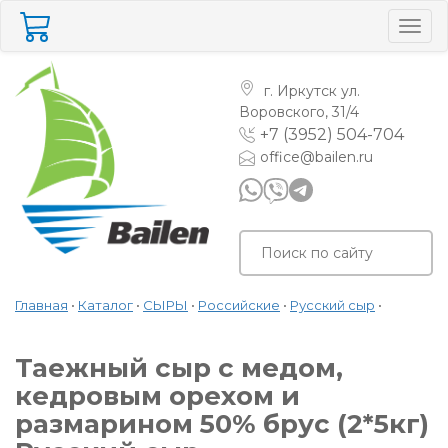
Togg
navig
г. Иркутск
ул.
Воровского, 31/4
+7 (3952) 504-704
office@bailen.ru
Главная
•
Каталог
•
СЫРЫ
•
Российские
•
Русский сыр
•
Таежный сыр с медом,
кедровым орехом и
размарином 50% брус (2*5кг)