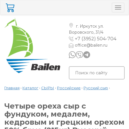
Togg
navig
г. Иркутск
ул.
Воровского, 31/4
+7 (3952) 504-704
office@bailen.ru
Главная
•
Каталог
•
СЫРЫ
•
Российские
•
Русский сыр
•
Четыре ореха сыр с
фундуком, медалем,
кедровым и грецким орехом