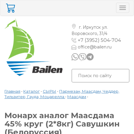
Togg
navig
г. Иркутск
ул.
Воровского, 31/4
+7 (3952) 504-704
office@bailen.ru
Главная
•
Каталог
•
СЫРЫ
•
Пармезан, Маасдам, Чеддер,
Тильзитер, Гауда, Моцарелла
•
Маасдам
•
Монарх аналог Маасдама
45% круг (2*8кг) Савушкин
(Белоруссия)