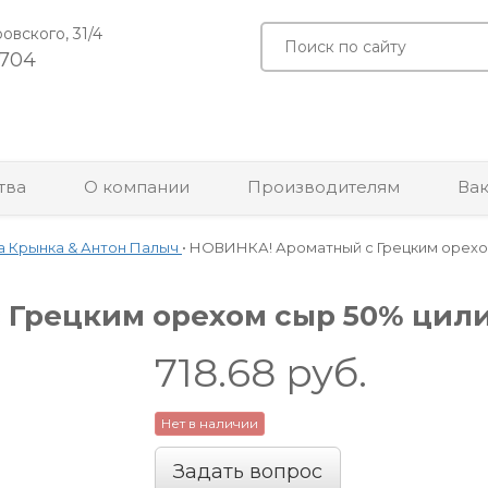
ровского, 31/4
-704
тва
О компании
Производителям
Ва
а Крынка & Антон Палыч
•
НОВИНКА! Ароматный с Грецким орехом 
Грецким орехом сыр 50% цилин
718.68
руб.
Нет в наличии
Задать вопрос