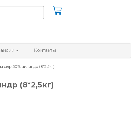
кансии
Контакты
сыр 50% цилиндр (8*2,5кг)
др (8*2,5кг)