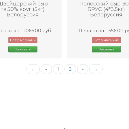
Швейцарский сыр
Полесский сыр 3
тв.50% круг (5кг)
БРУС (4*3,5кг)
Белоруссия
Белоруссия
на за шт. : 1066.00 руб.
Цена за шт. : 556.00 р
Нет в наличии
Нет в наличии
Заказать
Заказать
←
«
1
2
»
→