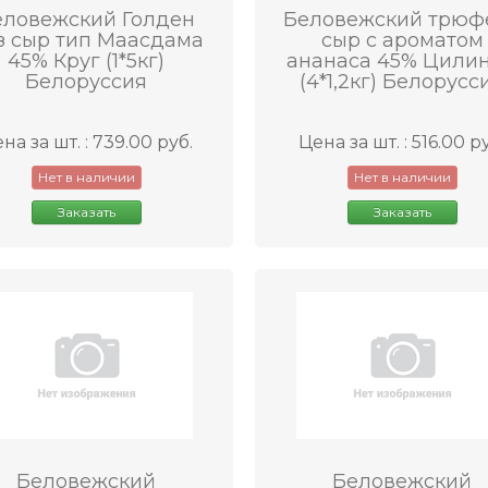
еловежский Голден
Беловежский трюф
з сыр тип Маасдама
сыр с ароматом
45% Круг (1*5кг)
ананаса 45% Цили
Белоруссия
(4*1,2кг) Белорусс
на за шт. : 739.00 руб.
Цена за шт. : 516.00 р
Нет в наличии
Нет в наличии
Заказать
Заказать
Беловежский
Беловежский