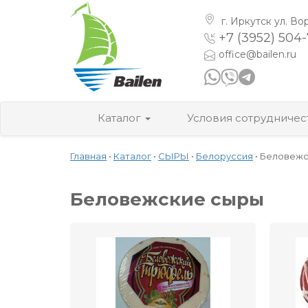
г. Иркутск
ул. Во
+7 (3952) 504
office@bailen.ru
Каталог
Условия сотрудничес
Главная
•
Каталог
•
СЫРЫ
•
Белоруссия
•
Беловежс
Беловежские сыры