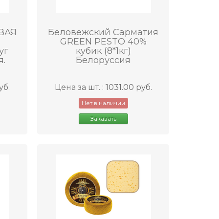
ВАЯ
Беловежский Сарматия
GREEN PESTO 40%
уг
кубик (8*1кг)
я.
Белоруссия
уб.
Цена за шт. : 1031.00 руб.
Нет в наличии
Заказать