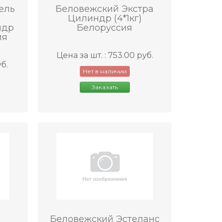
ель
Беловежский Экстра
Цилиндр (4*1кг)
ндр
Белоруссия
ия
Цена за шт. : 753.00 руб.
уб.
Нет в наличии
Заказать
Беловежский Эстеланс