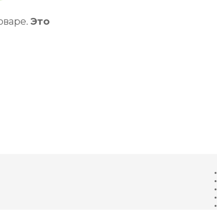
оваре.
Это