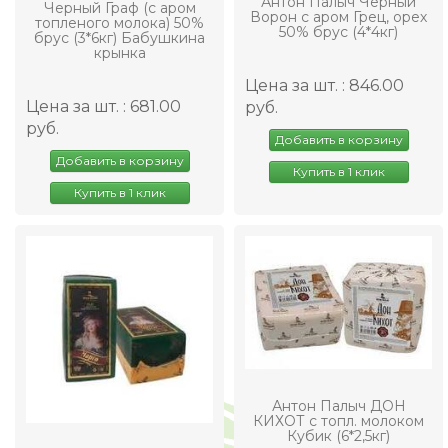
Антон Палыч Черный
Черный Граф (с аром
Ворон с аром Грец, орех
топленого молока) 50%
50% брус (4*4кг)
брус (3*6кг) Бабушкина
крынка
Цена за шт. : 846.00
Цена за шт. : 681.00
руб.
руб.
Добавить в корзину
Добавить в корзину
Купить в 1 клик
Купить в 1 клик
Антон Палыч ДОН
КИХОТ с топл. молоком
Кубик (6*2,5кг)