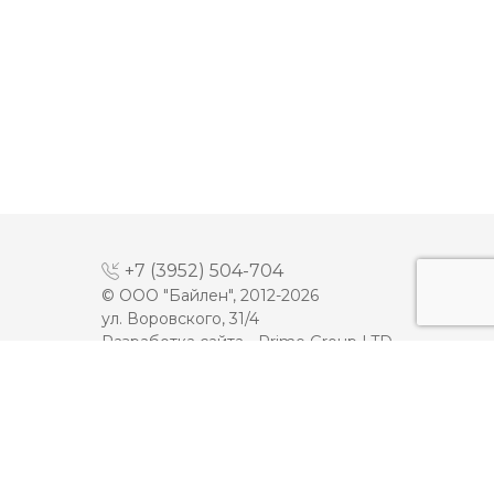
+7 (3952) 504-704
© ООО "Байлен", 2012-2026
ул. Воровского, 31/4
Разработка сайта -
Prime Group LTD
МАЙОНЕЗ
ДЕСЕРТЫ
МОЛОКО
КЕТЧУП
СЫРЫ
ТОМАТНАЯ ПАСТА
ПЛАВЛЕННЫЕ СЫРЫ
ИКРА
МАСЛО
МЯСНАЯ ПРОДУКЦИЯ
ЙОГУРТЫ
ОЛИВКОВОЕ МАСЛО
СМЕТАНА
Карта сайта