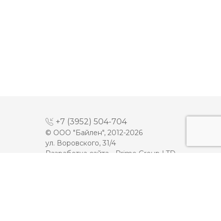
+7 (3952) 504-704
© ООО "Байлен", 2012-2026
ул. Воровского, 31/4
Разработка сайта -
Prime Group LTD
МАЙОНЕЗ
ДЕСЕРТЫ
МОЛОКО
КЕТЧУП
СЫРЫ
ТОМАТНАЯ ПАСТА
ПЛАВЛЕННЫЕ СЫРЫ
ИКРА
МАСЛО
МЯСНАЯ ПРОДУКЦИЯ
ЙОГУРТЫ
ОЛИВКОВОЕ МАСЛО
СМЕТАНА
Карта сайта