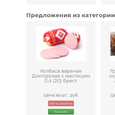
Предложения из категор
Колбаса вареная
Г
Докторская с маслицем
ох
0,4 (20) Брест
Цена за шт. : руб.
Це
Нет в наличии
Заказать