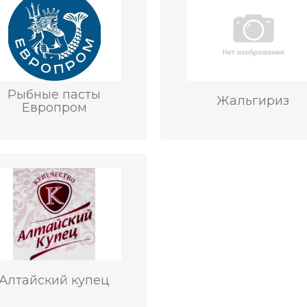
Рыбные пасты
Жальгириз
Европром
Алтайский купец