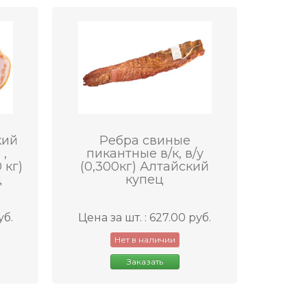
кий
Ребра свиные
,
пикантные в/к, в/у
 кг)
(0,300кг) Алтайский
ц
купец
уб.
Цена за шт. : 627.00 руб.
Нет в наличии
Заказать