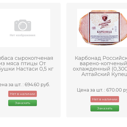
лбаса сырокопченая
Карбонад Российс
из мяса птицы От
варено-копченый 
ушки Настаси 0,5 кг
охлажденный (0,300
Алтайский Купе
на за шт. : 694.60 руб.
Цена за шт. : 670.00 р
Нет в наличии
Нет в наличии
Заказать
Заказать