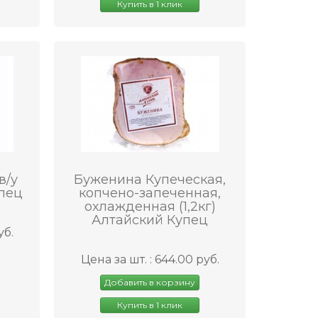
Купить в 1 клик
в/у
Буженина Купеческая,
упец
копчено-запеченная,
охлажденная (1,2кг)
Алтайский Купец
уб.
Цена за шт. : 644.00 руб.
Добавить в корзину
Купить в 1 клик