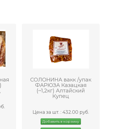
еная
СОЛОНИНА вакк /упак
)
ФАРЮЗА Казацкая
ц
(~1,2кг) Алтайский
Купец
уб.
Цена за шт. : 432.00 руб.
Добавить в корзину