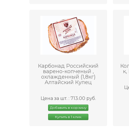
Карбонад Российский
Кол
варено-копченый ,
к,
охлажденный (1,8кг)
Алтайский Купец
Це
Цена за шт. : 713.00 руб.
Добавить в корзину
Купить в 1 клик