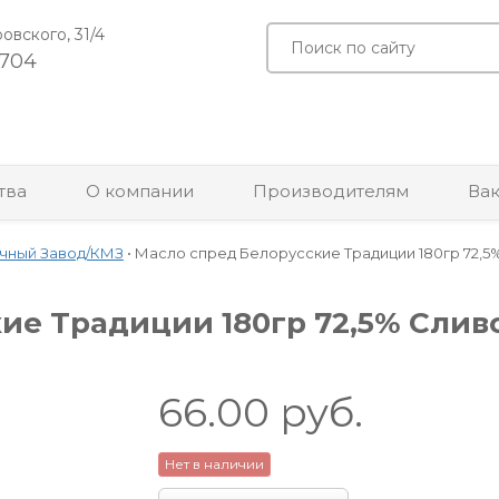
ровского, 31/4
-704
тва
О компании
Производителям
Ва
чный Завод/КМЗ
•
Масло спред Белорусские Традиции 180гр 72,5% 
е Традиции 180гр 72,5% Сливо
66.00
руб.
Нет в наличии