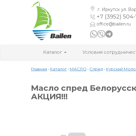
г. Иркутск
ул. Во
+7 (3952) 504
office@bailen.ru
Каталог
Условия сотрудничес
Главная
•
Каталог
•
МАСЛО
•
Спред
•
Курский Моло
Масло спред Белорусски
АКЦИЯ!!!