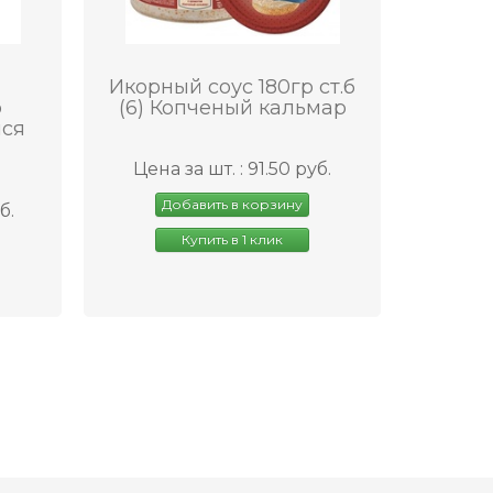
Икорный соус 180гр ст.б
р
(6) Копченый кальмар
ся
Цена за шт. : 91.50 руб.
Добавить в корзину
б.
Купить в 1 клик