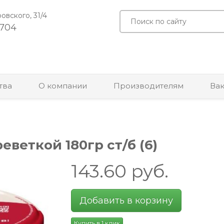
ровского, 31/4
-704
тва
О компании
Производителям
Ва
веткой 180гр ст/б (6)
143.60
руб.
Добавить в корзину
Купить в 1 клик