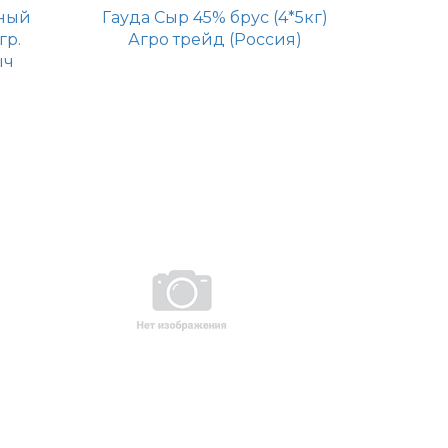
ный
Гауда Сыр 45% брус (4*5кг)
гр.
Агро трейд (Россия)
ыч