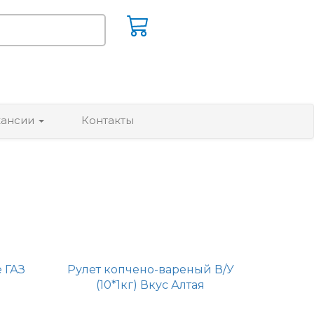
кансии
Контакты
 ГАЗ
Рулет копчено-вареный В/У
(10*1кг) Вкус Алтая