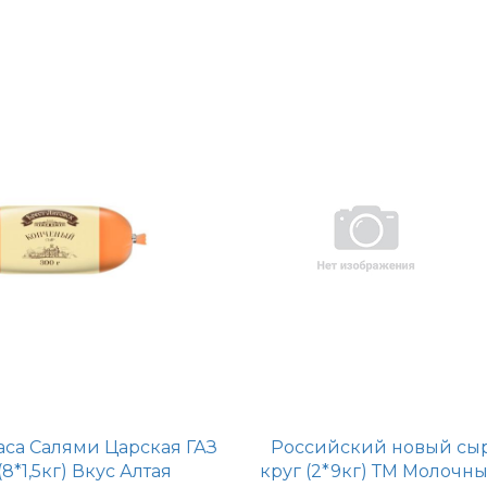
аса Салями Царская ГАЗ
Российский новый сы
(8*1,5кг) Вкус Алтая
круг (2*9кг) ТМ Молочн