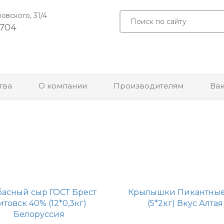
ровского, 31/4
-704
тва
О компании
Производителям
Ва
басный сыр ГОСТ Брест
Крылышки Пикантные
итовск 40% (12*0,3кг)
(5*2кг) Вкус Алтая
Белоруссия