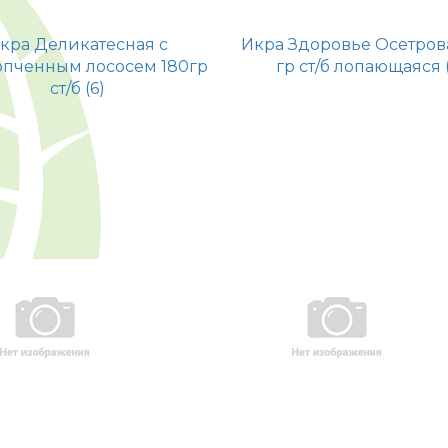
кра Деликатесная с
Икра Здоровье Осетров
пченным лососем 180гр
гр ст/б лопающаяся (
ст/б (6)