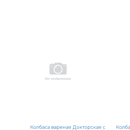
Колбаса вареная Докторская с
Колб