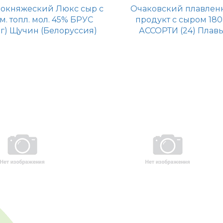
окняжеский Люкс сыр с
Очаковский плавлен
м. топл. мол. 45% БРУС
продукт с сыром 180
кг) Щучин (Белоруссия)
АССОРТИ (24) Плав