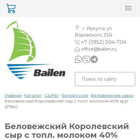
Togg
navig
г. Иркутск
ул.
Воровского, 31/4
+7 (3952) 504-704
office@bailen.ru
Главная
•
Каталог
•
СЫРЫ
•
Белоруссия
•
Беловежские сыры
•
Беловежский Королевский сыр с топл. молоком 40% круг
(2*8кг)
Беловежский Королевский
сыр с топл. молоком 40%