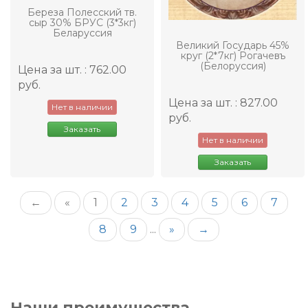
Береза Полесский тв.
сыр 30% БРУС (3*3кг)
Беларуссия
Великий Государь 45%
круг (2*7кг) Рогачевъ
(Белоруссия)
Цена за шт. : 762.00
руб.
Цена за шт. : 827.00
Нет в наличии
руб.
Заказать
Нет в наличии
Заказать
←
«
1
2
3
4
5
6
7
8
9
...
»
→
Наши преимущества