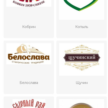
Кобрин
Копыль
Белослава
Щучин