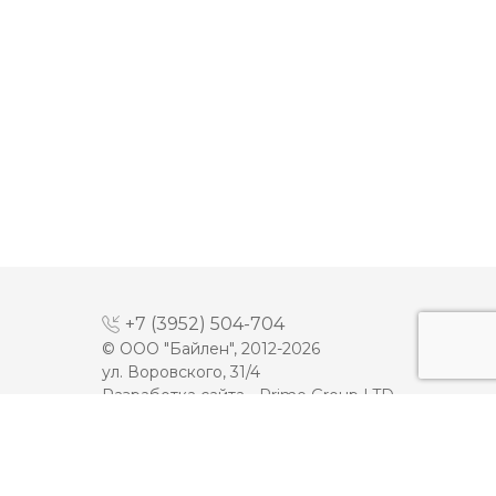
+7 (3952) 504-704
© ООО "Байлен", 2012-2026
ул. Воровского, 31/4
Разработка сайта -
Prime Group LTD
МАЙОНЕЗ
ДЕСЕРТЫ
МОЛОКО
КЕТЧУП
СЫРЫ
ТОМАТНАЯ ПАСТА
ПЛАВЛЕННЫЕ СЫРЫ
ИКРА