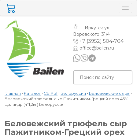
Togg
navig
г. Иркутск
ул.
Воровского, 31/4
+7 (3952) 504-704
office@bailen.ru
Главная
•
Каталог
•
СЫРЫ
•
Белоруссия
•
Беловежские сыры
•
Беловежский трюфель сыр Пажитником-Грецкий орех 45%
Цилиндр (4*1,2кг) Белоруссия
Беловежский трюфель сыр
Пажитником-Грецкий орех