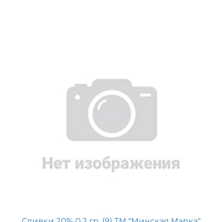
Сливки 20% 0,2 гр. (9) ТМ "Минская Марка"