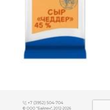
←
«
...
51
52
53
54
55
56
57
58
59
...
»
→
+7 (3952) 504-704
© ООО "Байлен", 2012-2026