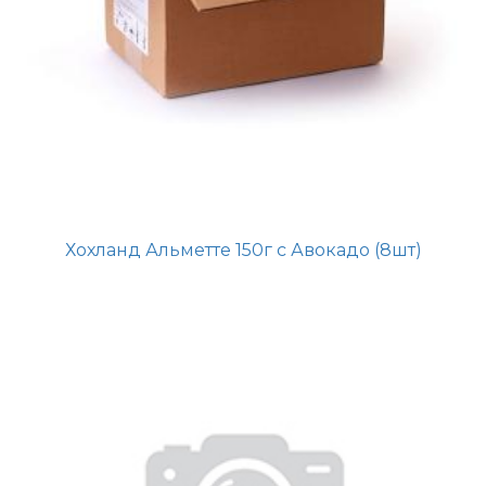
Хохланд Альметте 150г с Авокадо (8шт)