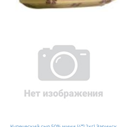
Купеческий сыр 50% мини (4*1,2кг) Заринск