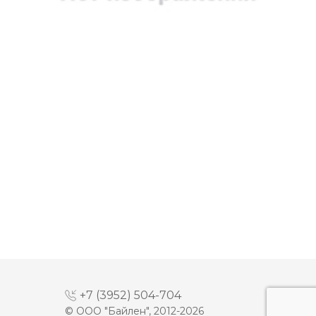
←
«
...
50
51
52
53
54
55
56
57
58
...
»
→
+7 (3952) 504-704
© ООО "Байлен", 2012-2026