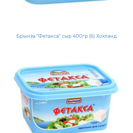
Брынза "Фетакса" сыр 400гр (6) Хохланд