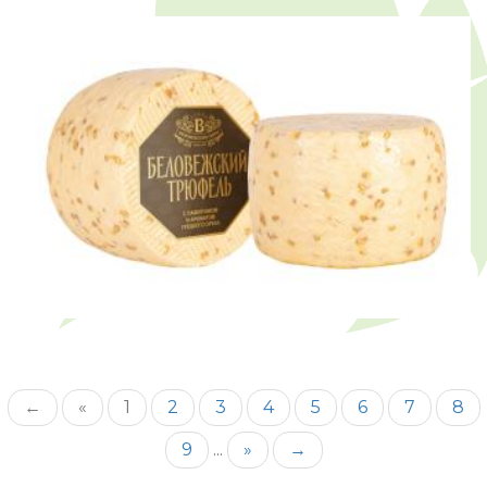
←
«
1
2
3
4
5
6
7
8
9
...
»
→