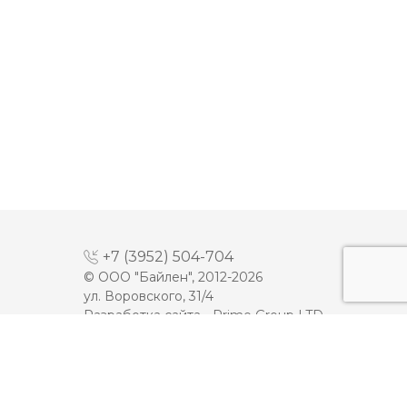
+7 (3952) 504-704
© ООО "Байлен", 2012-2026
ул. Воровского, 31/4
Разработка сайта -
Prime Group LTD
МАЙОНЕЗ
ДЕСЕРТЫ
МОЛОКО
КЕТЧУП
СЫРЫ
ТОМАТНАЯ ПАСТА
ПЛАВЛЕННЫЕ СЫРЫ
ИКРА
МАСЛО
МЯСНАЯ ПРОДУКЦИЯ