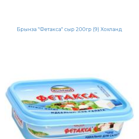
Брынза "Фетакса" сыр 200гр (9) Хохланд