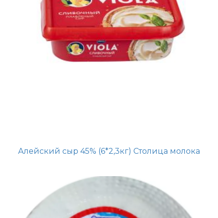
Алейский сыр 45% (6*2,3кг) Столица молока