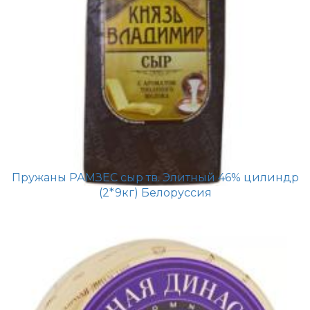
Пружаны РАМЗЕС сыр тв. Элитный 46% цилиндр
(2*9кг) Белоруссия