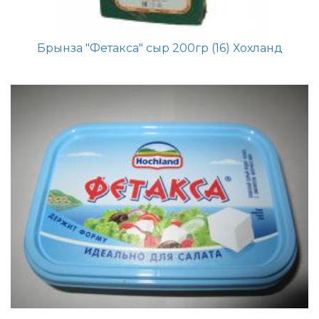
Брынза "Фетакса" сыр 200гр (16) Хохланд