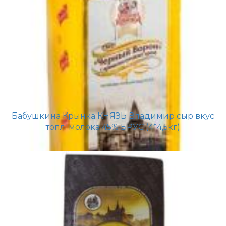
Бабушкина Крынка КНЯЗЬ Владимир сыр вкус
топл. молока 45% БРУС (4*4,5кг)