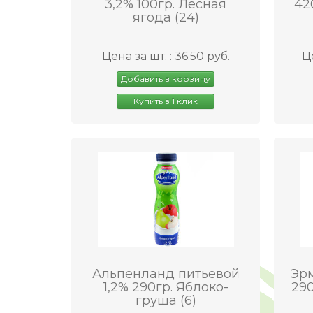
3,2% 100гр. Лесная
42
ягода (24)
Цена за шт. : 36.50 руб.
Це
Добавить в корзину
Купить в 1 клик
Альпенланд питьевой
Эрм
1,2% 290гр. Яблоко-
290
груша (6)