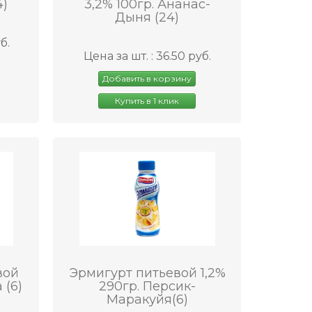
4)
3,2% 100гр. Ананас-
Дыня (24)
б.
Цена за шт. : 36.50 руб.
Добавить в корзину
Купить в 1 клик
вой
Эрмигурт питьевой 1,2%
 (6)
290гр. Персик-
Маракуйя(6)