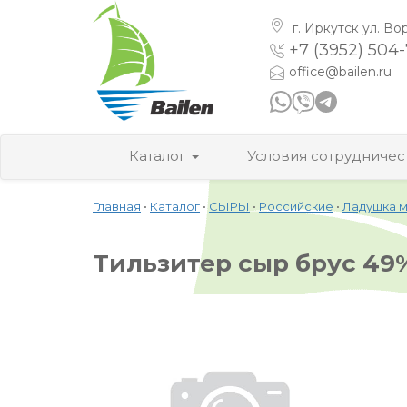
г. Иркутск
ул. Во
+7 (3952) 504
office@bailen.ru
Каталог
Условия сотрудничес
Главная
•
Каталог
•
СЫРЫ
•
Российские
•
Ладушка 
Тильзитер сыр брус 49%