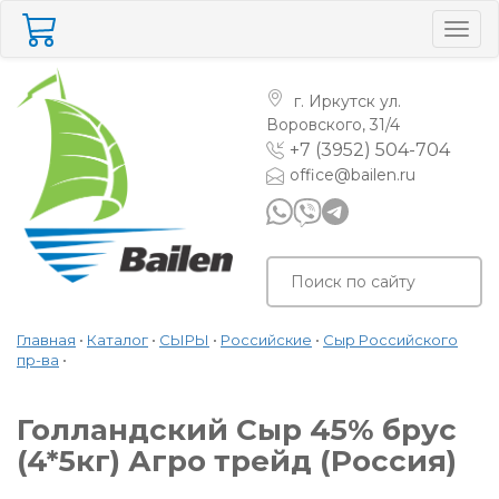
Togg
navig
г. Иркутск
ул.
Воровского, 31/4
+7 (3952) 504-704
office@bailen.ru
Главная
•
Каталог
•
СЫРЫ
•
Российские
•
Сыр Российского
пр-ва
•
Голландский Сыр 45% брус
(4*5кг) Агро трейд (Россия)