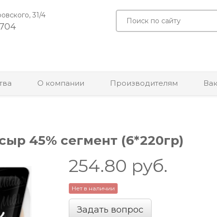
ровского, 31/4
-704
тва
О компании
Производителям
Ва
ыр 45% сегмент (6*220гр)
254.80
руб.
Нет в наличии
Задать вопрос