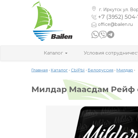
г. Иркутск
ул. Во
+7 (3952) 504
office@bailen.ru
Каталог
Условия сотрудничес
Главная
•
Каталог
•
СЫРЫ
•
Белоруссия
•
Милдар
•
Милдар Маасдам Рейф с