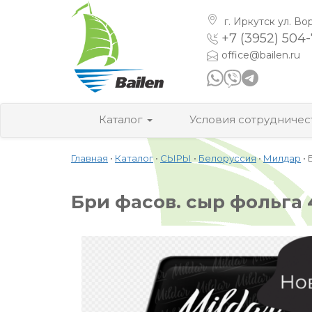
г. Иркутск
ул. Во
+7 (3952) 504
office@bailen.ru
Каталог
Условия сотрудничес
Главная
•
Каталог
•
СЫРЫ
•
Белоруссия
•
Милдар
•
Бри фасов. сыр фольга 4