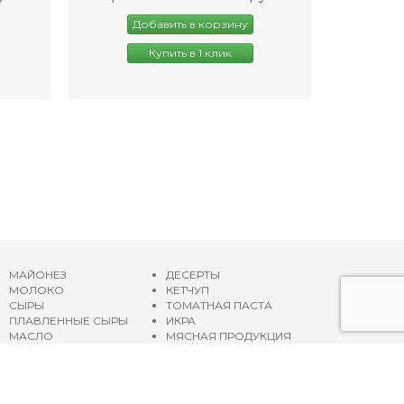
Добавить в корзину
Купить в 1 клик
МАЙОНЕЗ
ДЕСЕРТЫ
МОЛОКО
КЕТЧУП
СЫРЫ
ТОМАТНАЯ ПАСТА
ПЛАВЛЕННЫЕ СЫРЫ
ИКРА
МАСЛО
МЯСНАЯ ПРОДУКЦИЯ
ЙОГУРТЫ
ОЛИВКОВОЕ МАСЛО
СМЕТАНА
Карта сайта
ГЛАЗИРОВАННЫЕ СЫРКИ