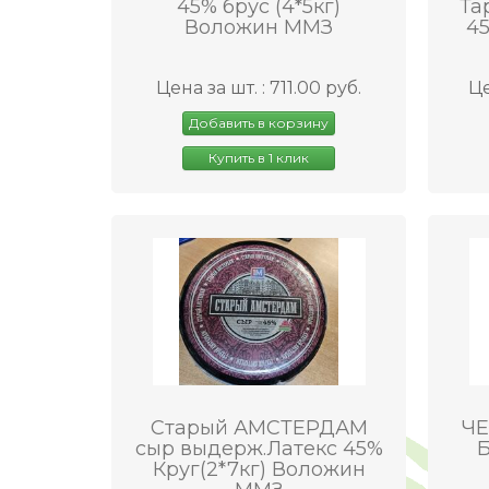
45% брус (4*5кг)
Та
Воложин ММЗ
45
Цена за шт. : 711.00 руб.
Це
Добавить в корзину
Купить в 1 клик
Старый АМСТЕРДАМ
ЧЕ
сыр выдерж.Латекс 45%
Б
Круг(2*7кг) Воложин