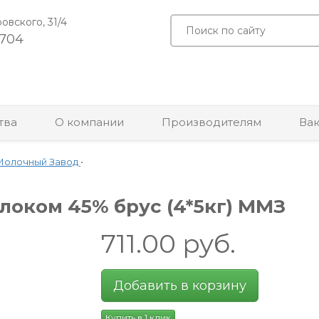
ровского, 31/4
-704
тва
О компании
Производителям
Ва
Молочный Завод
•
локом 45% брус (4*5кг) ММЗ
711.00
руб.
Добавить в корзину
Купить в 1 клик