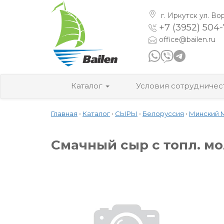
г. Иркутск
ул. Во
+7 (3952) 504
office@bailen.ru
Каталог
Условия сотрудничес
Главная
•
Каталог
•
СЫРЫ
•
Белоруссия
•
Минский 
Смачный сыр с топл. мо