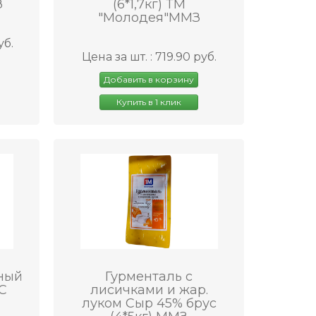
З
(6*1,7кг) ТМ
"Молодея"ММЗ
уб.
Цена за шт. : 719.90 руб.
Добавить в корзину
Купить в 1 клик
ный
Гурменталь с
С
лисичками и жар.
луком Сыр 45% брус