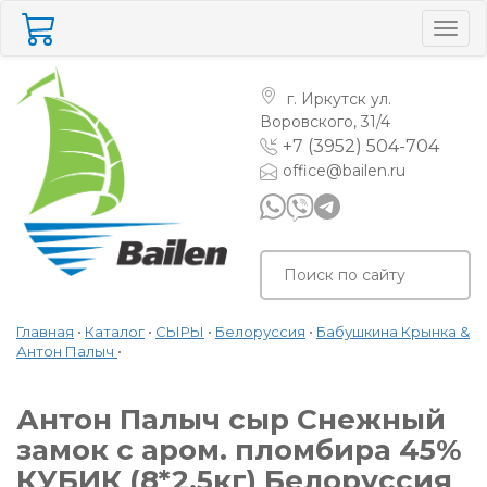
Togg
navig
г. Иркутск
ул.
Воровского, 31/4
+7 (3952) 504-704
office@bailen.ru
Главная
•
Каталог
•
СЫРЫ
•
Белоруссия
•
Бабушкина Крынка &
Антон Палыч
•
Антон Палыч сыр Снежный
замок с аром. пломбира 45%
КУБИК (8*2,5кг) Белоруссия