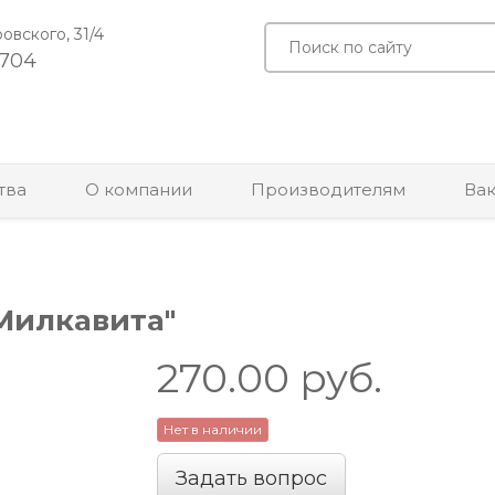
ровского, 31/4
-704
тва
О компании
Производителям
Ва
•
"Милкавита"
270.00
руб.
Нет в наличии
Задать вопрос