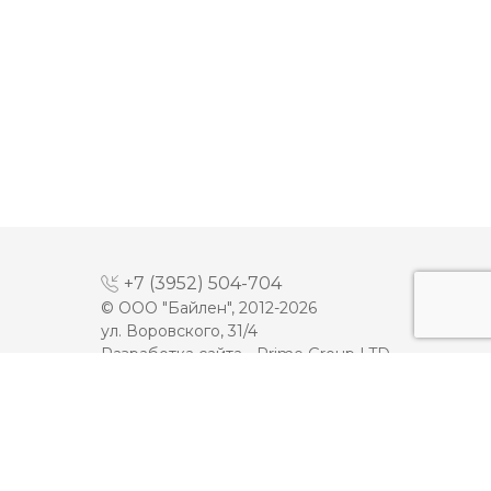
+7 (3952) 504-704
© ООО "Байлен", 2012-2026
ул. Воровского, 31/4
Разработка сайта -
Prime Group LTD
МАЙОНЕЗ
ДЕСЕРТЫ
МОЛОКО
КЕТЧУП
СЫРЫ
ТОМАТНАЯ ПАСТА
ПЛАВЛЕННЫЕ СЫРЫ
ИКРА
МАСЛО
МЯСНАЯ ПРОДУКЦИЯ
ЙОГУРТЫ
ОЛИВКОВОЕ МАСЛО