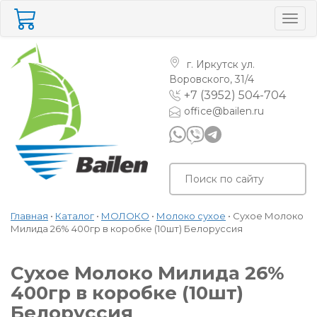
Togg
navig
г. Иркутск
ул.
Воровского, 31/4
+7 (3952) 504-704
office@bailen.ru
Главная
•
Каталог
•
МОЛОКО
•
Молоко сухое
•
Сухое Молоко
Милида 26% 400гр в коробке (10шт) Белоруссия
Сухое Молоко Милида 26%
400гр в коробке (10шт)
Белоруссия