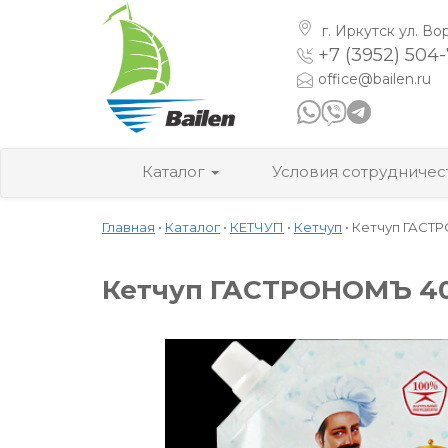
г. Иркутск
ул. Во
+7 (3952) 504
office@bailen.ru
Каталог
Условия сотрудничес
Главная
•
Каталог
•
КЕТЧУП
•
Кетчуп
•
Кетчуп ГАСТР
Кетчуп ГАСТРОНОМЪ 400