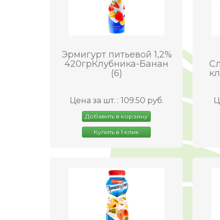
Эрмигурт питьевой 1,2%
420грКлубника-Банан
Сл
(6)
кл
Цена за шт. : 109.50 руб.
Ц
Добавить в корзину
Купить в 1 клик