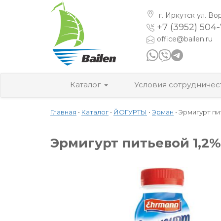
г. Иркутск
ул. Во
+7 (3952) 504
office@bailen.ru
Каталог
Условия сотрудничес
Главная
•
Каталог
•
ЙОГУРТЫ
•
Эрман
•
Эрмигурт пит
Эрмигурт питьевой 1,2%