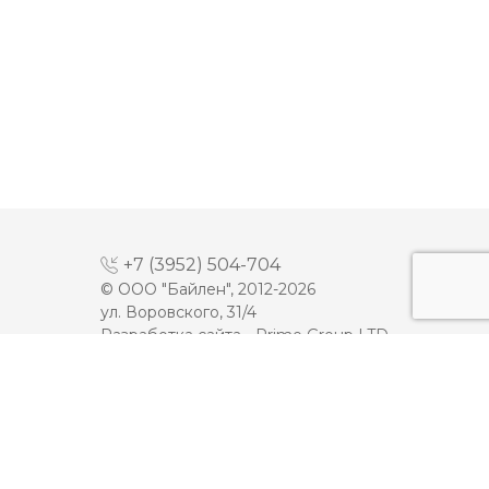
+7 (3952) 504-704
© ООО "Байлен", 2012-2026
ул. Воровского, 31/4
Разработка сайта -
Prime Group LTD
МАЙОНЕЗ
ДЕСЕРТЫ
МОЛОКО
КЕТЧУП
СЫРЫ
ТОМАТНАЯ ПАСТА
ПЛАВЛЕННЫЕ СЫРЫ
ИКРА
МАСЛО
МЯСНАЯ ПРОДУКЦИЯ
ЙОГУРТЫ
ОЛИВКОВОЕ МАСЛО
СМЕТАНА
Карта сайта