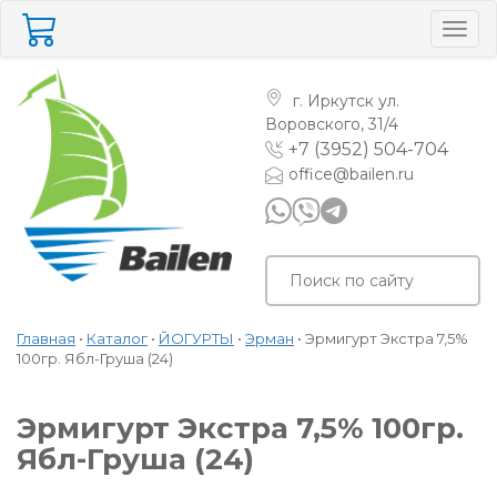
Togg
navig
г. Иркутск
ул.
Воровского, 31/4
+7 (3952) 504-704
office@bailen.ru
Главная
•
Каталог
•
ЙОГУРТЫ
•
Эрман
•
Эрмигурт Экстра 7,5%
100гр. Ябл-Груша (24)
Эрмигурт Экстра 7,5% 100гр.
Ябл-Груша (24)