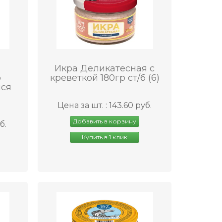
Икра Деликатесная с
р
креветкой 180гр ст/б (6)
ся
Цена за шт. : 143.60 руб.
Добавить в корзину
б.
Купить в 1 клик