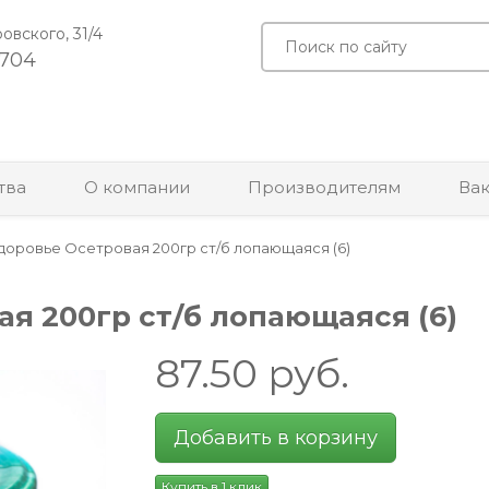
ровского, 31/4
-704
тва
О компании
Производителям
Ва
доровье Осетровая 200гр ст/б лопающаяся (6)
я 200гр ст/б лопающаяся (6)
87.50
руб.
Добавить в корзину
Купить в 1 клик