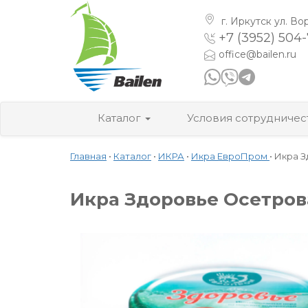
г. Иркутск
ул. Во
+7 (3952) 504
office@bailen.ru
Каталог
Условия сотрудничес
Главная
•
Каталог
•
ИКРА
•
Икра ЕвроПром
•
Икра З
Икра Здоровье Осетрова